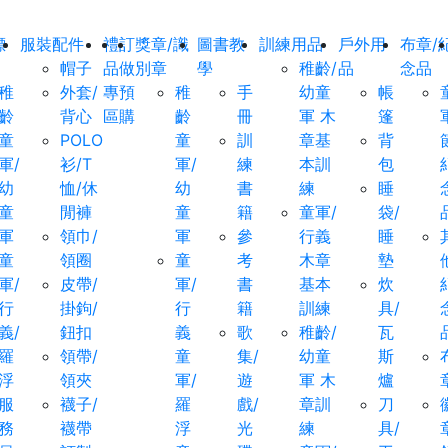
標
服裝配件
禮
訂
獎章/識
圖書教
訓練用品
戶外用
布章/
帽子
品
做
別章
學
稚齡/
品
念品
稚
外套/
專
預
稚
手
幼童
帳
齡
背心
區
購
齡
冊
軍 木
篷
童
POLO
童
訓
章基
背
軍/
衫/T
軍/
練
本訓
包
幼
恤/休
幼
書
練
睡
童
閒褲
童
籍
童軍/
袋/
軍
領巾/
軍
參
行義
睡
童
領圈
童
考
木章
墊
軍/
皮帶/
軍/
書
基本
炊
行
掛鉤/
行
籍
訓練
具/
義/
鈕扣
義
歌
稚齡/
瓦
羅
領帶/
童
集/
幼童
斯
浮
領夾
軍/
遊
軍 木
爐
服
襪子/
羅
戲/
章訓
刀
務
襪帶
浮
光
練
具/