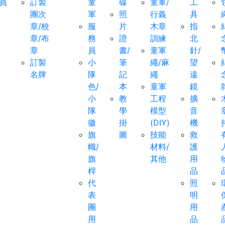
員
訂製
童
碟
童軍/
工
團次
軍
照
行義
具
章/校
服
片
木章
指
章/布
務
證
訓練
北
章
員
書/
童軍
針/
訂製
小
筆
繩/麻
望
名牌
隊
記
繩
遠
色/
本
童軍
鏡
小
教
工程
擴
隊
學
模型
音
徽
掛
(DIY)
機
旗
圖
技能
救
幟/
材料/
護
旗
其他
用
桿
品
代
照
表
明
團
用
用
品