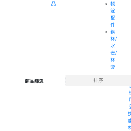
品
帳
篷
配
件
鋼
杯/
水
壺/
杯
套
Ho
排序
商品篩選