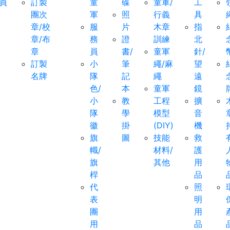
員
訂製
童
碟
童軍/
工
團次
軍
照
行義
具
章/校
服
片
木章
指
章/布
務
證
訓練
北
章
員
書/
童軍
針/
訂製
小
筆
繩/麻
望
名牌
隊
記
繩
遠
色/
本
童軍
鏡
小
教
工程
擴
隊
學
模型
音
徽
掛
(DIY)
機
旗
圖
技能
救
幟/
材料/
護
旗
其他
用
桿
品
代
照
表
明
團
用
用
品