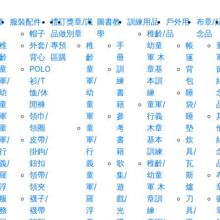
標
服裝配件
禮
訂
獎章/識
圖書教
訓練用品
戶外用
布章/
帽子
品
做
別章
學
稚齡/
品
念品
稚
外套/
專
預
稚
手
幼童
帳
齡
背心
區
購
齡
冊
軍 木
篷
童
POLO
童
訓
章基
背
軍/
衫/T
軍/
練
本訓
包
幼
恤/休
幼
書
練
睡
童
閒褲
童
籍
童軍/
袋/
軍
領巾/
軍
參
行義
睡
童
領圈
童
考
木章
墊
軍/
皮帶/
軍/
書
基本
炊
行
掛鉤/
行
籍
訓練
具/
義/
鈕扣
義
歌
稚齡/
瓦
羅
領帶/
童
集/
幼童
斯
浮
領夾
軍/
遊
軍 木
爐
服
襪子/
羅
戲/
章訓
刀
務
襪帶
浮
光
練
具/