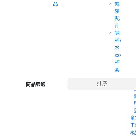
品
帳
篷
配
件
鋼
杯/
水
壺/
杯
套
Ho
排序
商品篩選
童
工
模