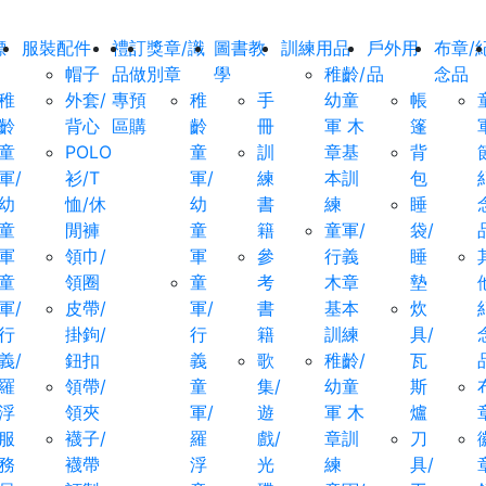
標
服裝配件
禮
訂
獎章/識
圖書教
訓練用品
戶外用
布章/
帽子
品
做
別章
學
稚齡/
品
念品
稚
外套/
專
預
稚
手
幼童
帳
齡
背心
區
購
齡
冊
軍 木
篷
童
POLO
童
訓
章基
背
軍/
衫/T
軍/
練
本訓
包
幼
恤/休
幼
書
練
睡
童
閒褲
童
籍
童軍/
袋/
軍
領巾/
軍
參
行義
睡
童
領圈
童
考
木章
墊
軍/
皮帶/
軍/
書
基本
炊
行
掛鉤/
行
籍
訓練
具/
義/
鈕扣
義
歌
稚齡/
瓦
羅
領帶/
童
集/
幼童
斯
浮
領夾
軍/
遊
軍 木
爐
服
襪子/
羅
戲/
章訓
刀
務
襪帶
浮
光
練
具/