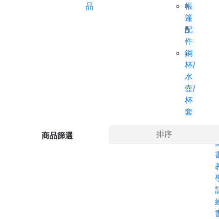
品
帳
篷
配
件
鋼
杯/
水
壺/
杯
套
Ho
排序
商品篩選