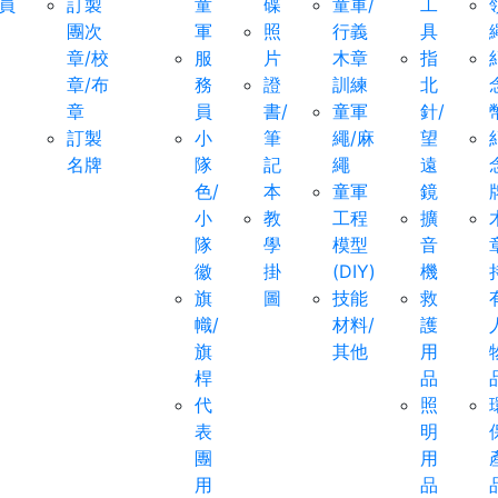
員
訂製
童
碟
童軍/
工
團次
軍
照
行義
具
章/校
服
片
木章
指
章/布
務
證
訓練
北
章
員
書/
童軍
針/
訂製
小
筆
繩/麻
望
名牌
隊
記
繩
遠
色/
本
童軍
鏡
小
教
工程
擴
隊
學
模型
音
徽
掛
(DIY)
機
旗
圖
技能
救
幟/
材料/
護
旗
其他
用
桿
品
代
照
表
明
團
用
用
品