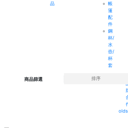
品
帳
篷
配
件
鋼
杯/
水
壺/
杯
套
Ho
排序
商品篩選
olds