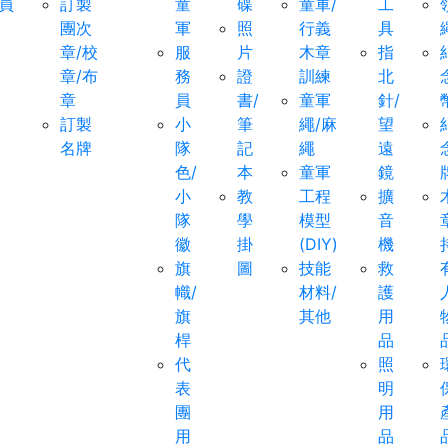
員
訂製
童
碟
童軍/
工
團次
軍
照
行義
具
章/校
服
片
木章
指
章/布
務
證
訓練
北
章
員
書/
童軍
針/
訂製
小
筆
繩/麻
望
名牌
隊
記
繩
遠
色/
本
童軍
鏡
小
教
工程
擴
隊
學
模型
音
徽
掛
(DIY)
機
旗
圖
技能
救
幟/
材料/
護
旗
其他
用
桿
品
代
照
表
明
團
用
用
品