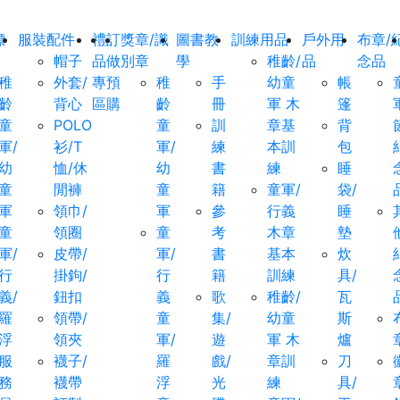
標
服裝配件
禮
訂
獎章/識
圖書教
訓練用品
戶外用
布章/
帽子
品
做
別章
學
稚齡/
品
念品
稚
外套/
專
預
稚
手
幼童
帳
齡
背心
區
購
齡
冊
軍 木
篷
童
POLO
童
訓
章基
背
軍/
衫/T
軍/
練
本訓
包
幼
恤/休
幼
書
練
睡
童
閒褲
童
籍
童軍/
袋/
軍
領巾/
軍
參
行義
睡
童
領圈
童
考
木章
墊
軍/
皮帶/
軍/
書
基本
炊
行
掛鉤/
行
籍
訓練
具/
義/
鈕扣
義
歌
稚齡/
瓦
羅
領帶/
童
集/
幼童
斯
浮
領夾
軍/
遊
軍 木
爐
服
襪子/
羅
戲/
章訓
刀
務
襪帶
浮
光
練
具/