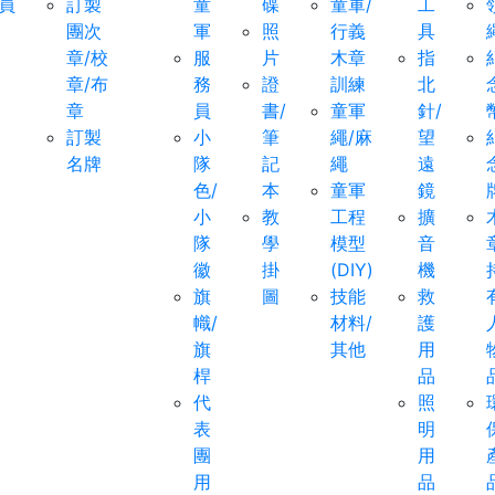
員
訂製
童
碟
童軍/
工
團次
軍
照
行義
具
章/校
服
片
木章
指
章/布
務
證
訓練
北
章
員
書/
童軍
針/
訂製
小
筆
繩/麻
望
名牌
隊
記
繩
遠
色/
本
童軍
鏡
小
教
工程
擴
隊
學
模型
音
徽
掛
(DIY)
機
旗
圖
技能
救
幟/
材料/
護
旗
其他
用
桿
品
代
照
表
明
團
用
用
品