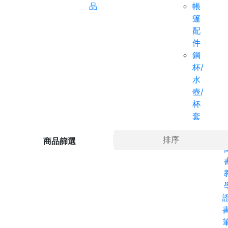
品
帳
篷
配
件
鋼
杯/
水
壺/
杯
套
Ho
排序
商品篩選
書