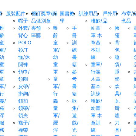
標
服裝配件
禮
訂
獎章/識
圖書教
訓練用品
戶外用
布章/
帽子
品
做
別章
學
稚齡/
品
念品
稚
外套/
專
預
稚
手
幼童
帳
齡
背心
區
購
齡
冊
軍 木
篷
童
POLO
童
訓
章基
背
軍/
衫/T
軍/
練
本訓
包
幼
恤/休
幼
書
練
睡
童
閒褲
童
籍
童軍/
袋/
軍
領巾/
軍
參
行義
睡
童
領圈
童
考
木章
墊
軍/
皮帶/
軍/
書
基本
炊
行
掛鉤/
行
籍
訓練
具/
義/
鈕扣
義
歌
稚齡/
瓦
羅
領帶/
童
集/
幼童
斯
浮
領夾
軍/
遊
軍 木
爐
服
襪子/
羅
戲/
章訓
刀
務
襪帶
浮
光
練
具/