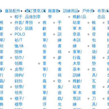
標
服裝配件
禮
訂
獎章/識
圖書教
訓練用品
戶外用
布章/
帽子
品
做
別章
學
稚齡/
品
念品
稚
外套/
專
預
稚
手
幼童
帳
齡
背心
區
購
齡
冊
軍 木
篷
童
POLO
童
訓
章基
背
軍/
衫/T
軍/
練
本訓
包
幼
恤/休
幼
書
練
睡
童
閒褲
童
籍
童軍/
袋/
軍
領巾/
軍
參
行義
睡
童
領圈
童
考
木章
墊
軍/
皮帶/
軍/
書
基本
炊
行
掛鉤/
行
籍
訓練
具/
義/
鈕扣
義
歌
稚齡/
瓦
羅
領帶/
童
集/
幼童
斯
浮
領夾
軍/
遊
軍 木
爐
服
襪子/
羅
戲/
章訓
刀
務
襪帶
浮
光
練
具/