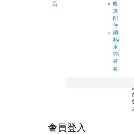
品
帳
篷
配
件
鋼
杯/
水
壺/
杯
套
Ho
會員登入