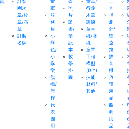
員
訂製
童
碟
童軍/
工
團次
軍
照
行義
具
章/校
服
片
木章
指
章/布
務
證
訓練
北
章
員
書/
童軍
針/
訂製
小
筆
繩/麻
望
名牌
隊
記
繩
遠
色/
本
童軍
鏡
小
教
工程
擴
隊
學
模型
音
徽
掛
(DIY)
機
旗
圖
技能
救
幟/
材料/
護
旗
其他
用
桿
品
代
照
表
明
團
用
用
品