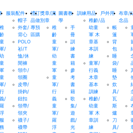
標
服裝配件
禮
訂
獎章/識
圖書教
訓練用品
戶外用
布章/
帽子
品
做
別章
學
稚齡/
品
念品
稚
外套/
專
預
稚
手
幼童
帳
齡
背心
區
購
齡
冊
軍 木
篷
童
POLO
童
訓
章基
背
軍/
衫/T
軍/
練
本訓
包
幼
恤/休
幼
書
練
睡
童
閒褲
童
籍
童軍/
袋/
軍
領巾/
軍
參
行義
睡
童
領圈
童
考
木章
墊
軍/
皮帶/
軍/
書
基本
炊
行
掛鉤/
行
籍
訓練
具/
義/
鈕扣
義
歌
稚齡/
瓦
羅
領帶/
童
集/
幼童
斯
浮
領夾
軍/
遊
軍 木
爐
服
襪子/
羅
戲/
章訓
刀
務
襪帶
浮
光
練
具/