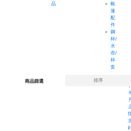
品
帳
篷
配
件
鋼
杯/
水
壺/
杯
套
Ho
排序
商品篩選
針