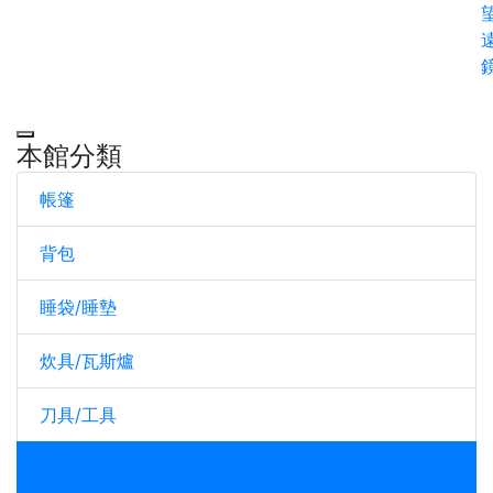
本館分類
帳篷
背包
睡袋/睡墊
炊具/瓦斯爐
刀具/工具
指北針/望遠鏡