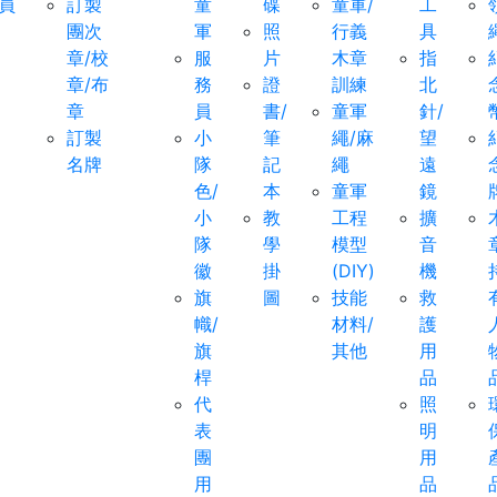
員
訂製
童
碟
童軍/
工
團次
軍
照
行義
具
章/校
服
片
木章
指
章/布
務
證
訓練
北
章
員
書/
童軍
針/
訂製
小
筆
繩/麻
望
名牌
隊
記
繩
遠
色/
本
童軍
鏡
小
教
工程
擴
隊
學
模型
音
徽
掛
(DIY)
機
旗
圖
技能
救
幟/
材料/
護
旗
其他
用
桿
品
代
照
表
明
團
用
用
品