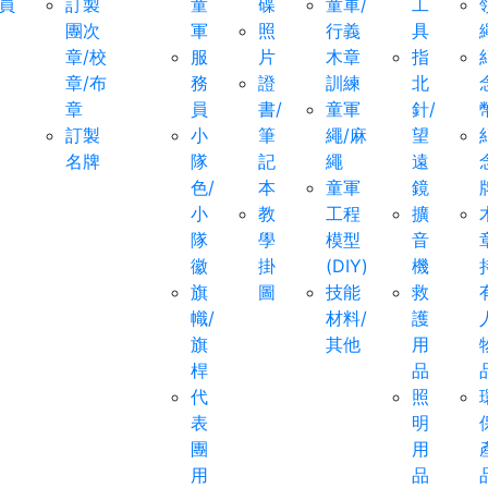
員
訂製
童
碟
童軍/
工
團次
軍
照
行義
具
章/校
服
片
木章
指
章/布
務
證
訓練
北
章
員
書/
童軍
針/
訂製
小
筆
繩/麻
望
名牌
隊
記
繩
遠
色/
本
童軍
鏡
小
教
工程
擴
隊
學
模型
音
徽
掛
(DIY)
機
旗
圖
技能
救
幟/
材料/
護
旗
其他
用
桿
品
代
照
表
明
團
用
用
品