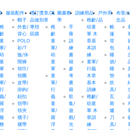
標
服裝配件
禮
訂
獎章/識
圖書教
訓練用品
戶外用
布章/
帽子
品
做
別章
學
稚齡/
品
念品
稚
外套/
專
預
稚
手
幼童
帳
齡
背心
區
購
齡
冊
軍 木
篷
童
POLO
童
訓
章基
背
軍/
衫/T
軍/
練
本訓
包
幼
恤/休
幼
書
練
睡
童
閒褲
童
籍
童軍/
袋/
軍
領巾/
軍
參
行義
睡
童
領圈
童
考
木章
墊
軍/
皮帶/
軍/
書
基本
炊
行
掛鉤/
行
籍
訓練
具/
義/
鈕扣
義
歌
稚齡/
瓦
羅
領帶/
童
集/
幼童
斯
浮
領夾
軍/
遊
軍 木
爐
服
襪子/
羅
戲/
章訓
刀
務
襪帶
浮
光
練
具/