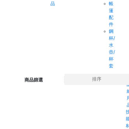
品
帳
篷
配
件
鋼
杯/
水
壺/
杯
套
Ho
排序
商品篩選