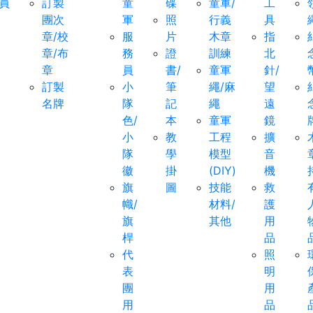
員
訂製
童
碟
童軍/
工
團次
軍
照
行義
具
章/校
服
片
木章
指
章/布
務
證
訓練
北
章
員
書/
童軍
針/
訂製
小
筆
繩/麻
望
名牌
隊
記
繩
遠
色/
本
童軍
鏡
小
教
工程
擴
隊
學
模型
音
徽
掛
(DIY)
機
旗
圖
技能
救
幟/
材料/
護
旗
其他
用
桿
品
代
照
表
明
團
用
用
品