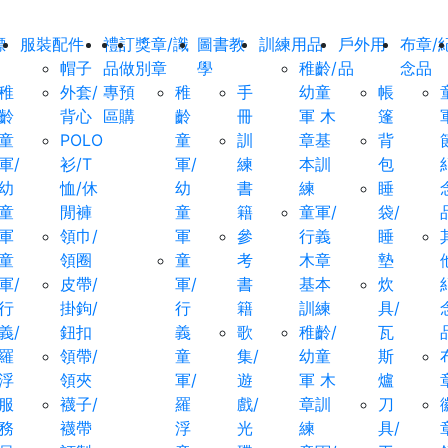
標
服裝配件
禮
訂
獎章/識
圖書教
訓練用品
戶外用
布章/
帽子
品
做
別章
學
稚齡/
品
念品
稚
外套/
專
預
稚
手
幼童
帳
齡
背心
區
購
齡
冊
軍 木
篷
童
POLO
童
訓
章基
背
軍/
衫/T
軍/
練
本訓
包
幼
恤/休
幼
書
練
睡
童
閒褲
童
籍
童軍/
袋/
軍
領巾/
軍
參
行義
睡
童
領圈
童
考
木章
墊
軍/
皮帶/
軍/
書
基本
炊
行
掛鉤/
行
籍
訓練
具/
義/
鈕扣
義
歌
稚齡/
瓦
羅
領帶/
童
集/
幼童
斯
浮
領夾
軍/
遊
軍 木
爐
服
襪子/
羅
戲/
章訓
刀
務
襪帶
浮
光
練
具/