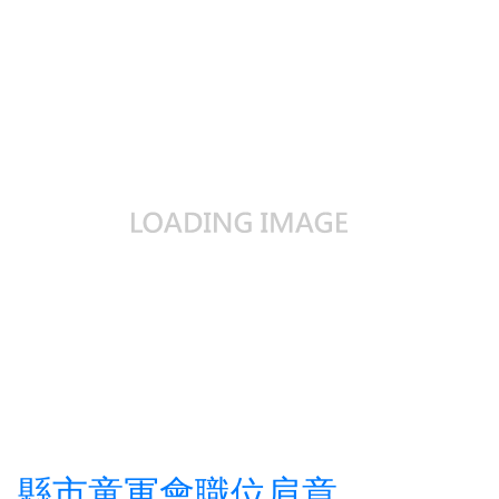
縣市童軍會職位肩章