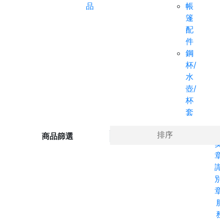
品
帳
篷
配
件
鋼
杯/
水
壺/
杯
套
Ho
排序
商品篩選
章