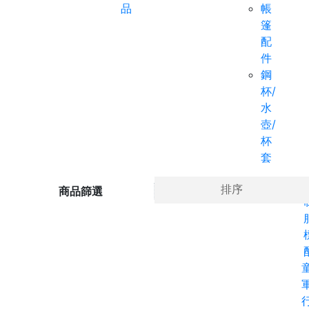
品
帳
篷
配
件
鋼
杯/
水
壺/
杯
套
Ho
排序
商品篩選
軍