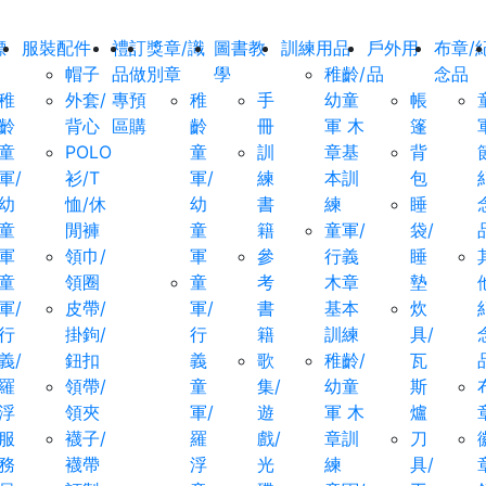
標
服裝配件
禮
訂
獎章/識
圖書教
訓練用品
戶外用
布章/
帽子
品
做
別章
學
稚齡/
品
念品
稚
外套/
專
預
稚
手
幼童
帳
齡
背心
區
購
齡
冊
軍 木
篷
童
POLO
童
訓
章基
背
軍/
衫/T
軍/
練
本訓
包
幼
恤/休
幼
書
練
睡
童
閒褲
童
籍
童軍/
袋/
軍
領巾/
軍
參
行義
睡
童
領圈
童
考
木章
墊
軍/
皮帶/
軍/
書
基本
炊
行
掛鉤/
行
籍
訓練
具/
義/
鈕扣
義
歌
稚齡/
瓦
羅
領帶/
童
集/
幼童
斯
浮
領夾
軍/
遊
軍 木
爐
服
襪子/
羅
戲/
章訓
刀
務
襪帶
浮
光
練
具/