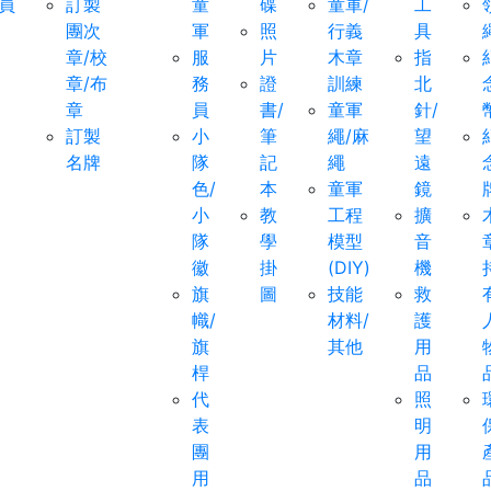
員
訂製
童
碟
童軍/
工
團次
軍
照
行義
具
章/校
服
片
木章
指
章/布
務
證
訓練
北
章
員
書/
童軍
針/
訂製
小
筆
繩/麻
望
名牌
隊
記
繩
遠
色/
本
童軍
鏡
小
教
工程
擴
隊
學
模型
音
徽
掛
(DIY)
機
旗
圖
技能
救
幟/
材料/
護
旗
其他
用
桿
品
代
照
表
明
團
用
用
品