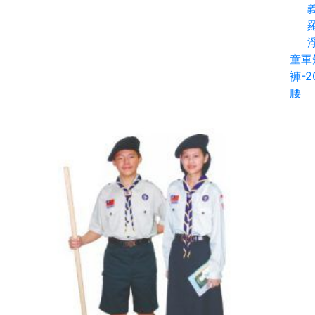
義
童軍
褲-2
腰