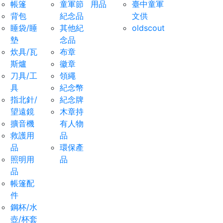
帳篷
童軍節
用品
臺中童軍
背包
紀念品
文供
睡袋/睡
其他紀
oldscout
墊
念品
炊具/瓦
布章
斯爐
徽章
刀具/工
領繩
具
紀念幣
指北針/
紀念牌
望遠鏡
木章持
擴音機
有人物
救護用
品
品
環保產
照明用
品
品
帳篷配
件
鋼杯/水
壺/杯套