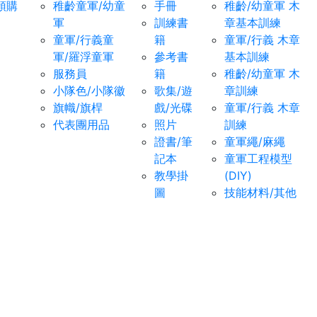
預購
稚齡童軍/幼童
手冊
稚齡/幼童軍 木
軍
訓練書
章基本訓練
童軍/行義童
籍
童軍/行義 木章
軍/羅浮童軍
參考書
基本訓練
服務員
籍
稚齡/幼童軍 木
小隊色/小隊徽
歌集/遊
章訓練
旗幟/旗桿
戲/光碟
童軍/行義 木章
代表團用品
照片
訓練
證書/筆
童軍繩/麻繩
記本
童軍工程模型
教學掛
(DIY)
圖
技能材料/其他