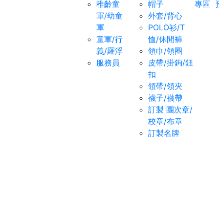
稚齡童
帽子
專區
軍/幼童
外套/背心
軍
POLO衫/T
童軍/行
恤/休閒褲
義/羅浮
領巾/領圈
服務員
皮帶/掛鉤/鈕
扣
領帶/領夾
襪子/襪帶
訂製 團次章/
校章/布章
訂製名牌