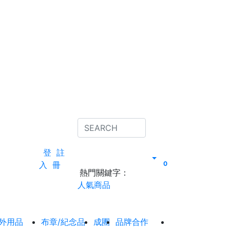
登
註
入
冊
0
熱門關鍵字：
人氣商品
外用品
布章/紀念品
成團
品牌合作