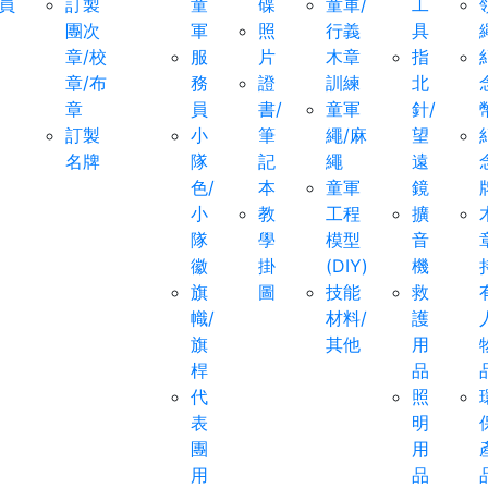
員
訂製
童
碟
童軍/
工
團次
軍
照
行義
具
章/校
服
片
木章
指
章/布
務
證
訓練
北
章
員
書/
童軍
針/
訂製
小
筆
繩/麻
望
名牌
隊
記
繩
遠
色/
本
童軍
鏡
小
教
工程
擴
隊
學
模型
音
徽
掛
(DIY)
機
旗
圖
技能
救
幟/
材料/
護
旗
其他
用
桿
品
代
照
表
明
團
用
用
品