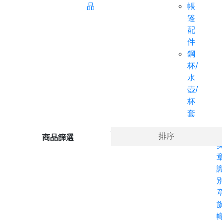
品
帳
篷
配
件
鋼
杯/
水
壺/
杯
套
Ho
排序
商品篩選
章
幟