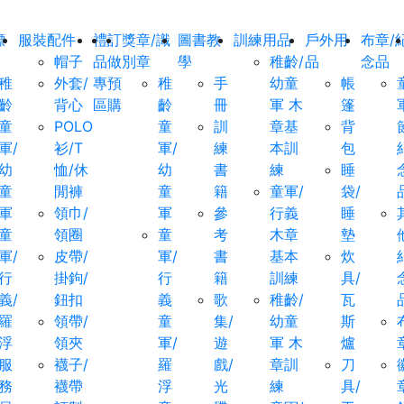
標
服裝配件
禮
訂
獎章/識
圖書教
訓練用品
戶外用
布章/
帽子
品
做
別章
學
稚齡/
品
念品
稚
外套/
專
預
稚
手
幼童
帳
齡
背心
區
購
齡
冊
軍 木
篷
童
POLO
童
訓
章基
背
軍/
衫/T
軍/
練
本訓
包
幼
恤/休
幼
書
練
睡
童
閒褲
童
籍
童軍/
袋/
軍
領巾/
軍
參
行義
睡
童
領圈
童
考
木章
墊
軍/
皮帶/
軍/
書
基本
炊
行
掛鉤/
行
籍
訓練
具/
義/
鈕扣
義
歌
稚齡/
瓦
羅
領帶/
童
集/
幼童
斯
浮
領夾
軍/
遊
軍 木
爐
服
襪子/
羅
戲/
章訓
刀
務
襪帶
浮
光
練
具/