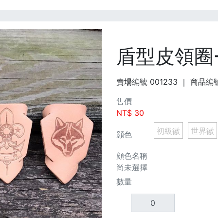
盾型皮領圈
賣場編號
001233
｜ 商品編
售價
NT$
30
初級徽
世界徽
顔色
顔色名稱
尚未選擇
數量