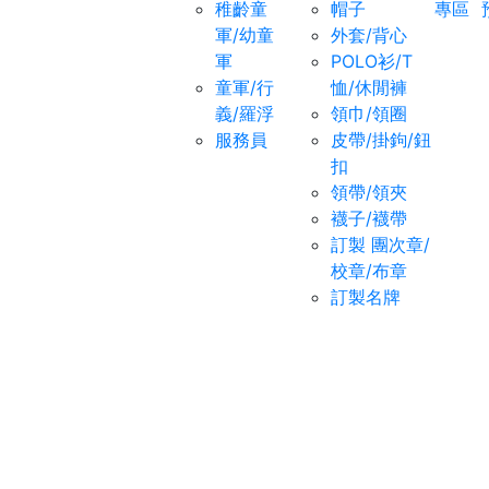
稚齡童
帽子
專區
軍/幼童
外套/背心
軍
POLO衫/T
童軍/行
恤/休閒褲
義/羅浮
領巾/領圈
服務員
皮帶/掛鉤/鈕
扣
領帶/領夾
襪子/襪帶
訂製 團次章/
校章/布章
訂製名牌