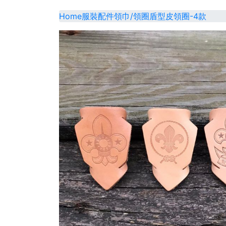
Home
服裝配件
領巾/領圈
盾型皮領圈-4款