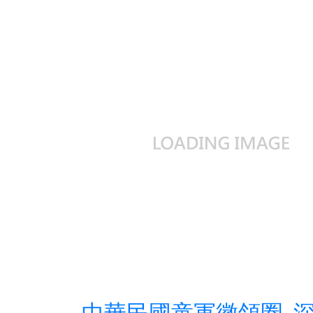
中華民國童軍徽領圈_