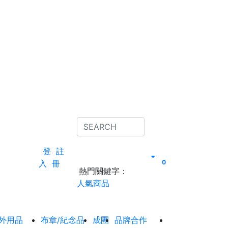
登
註
入
冊
0
熱門關鍵字：
人氣商品
外用品
布章/紀念品
成團
品牌合作