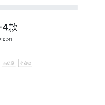
-4款
號
D241
高級徽
小狼徽