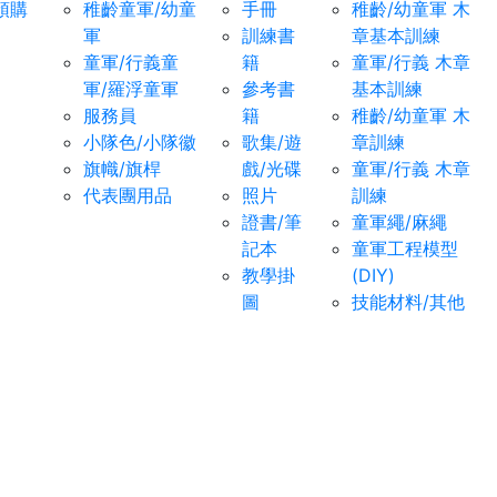
預購
稚齡童軍/幼童
手冊
稚齡/幼童軍 木
軍
訓練書
章基本訓練
童軍/行義童
籍
童軍/行義 木章
軍/羅浮童軍
參考書
基本訓練
服務員
籍
稚齡/幼童軍 木
小隊色/小隊徽
歌集/遊
章訓練
旗幟/旗桿
戲/光碟
童軍/行義 木章
代表團用品
照片
訓練
證書/筆
童軍繩/麻繩
記本
童軍工程模型
教學掛
(DIY)
圖
技能材料/其他