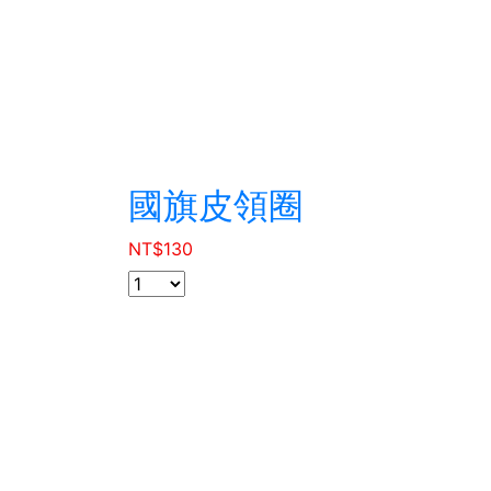
國旗皮領圈
NT$
130