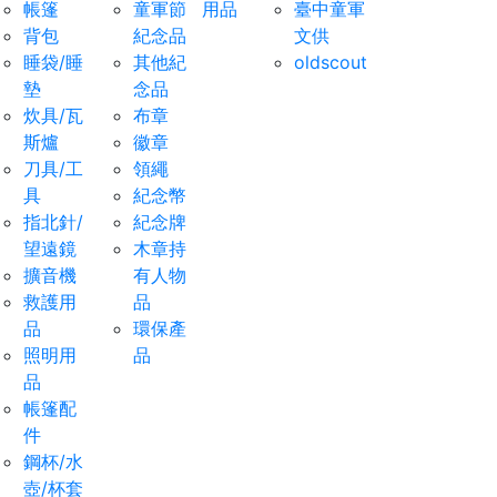
帳篷
童軍節
用品
臺中童軍
背包
紀念品
文供
睡袋/睡
其他紀
oldscout
墊
念品
炊具/瓦
布章
斯爐
徽章
刀具/工
領繩
具
紀念幣
指北針/
紀念牌
望遠鏡
木章持
擴音機
有人物
救護用
品
品
環保產
照明用
品
品
帳篷配
件
鋼杯/水
壺/杯套