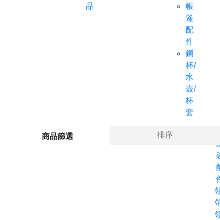
品
帳
篷
配
件
鋼
杯/
水
壺/
杯
套
Ho
排序
商品篩選
帶