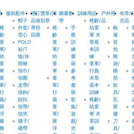
標
服裝配件
禮
訂
獎章/識
圖書教
訓練用品
戶外用
布章/
帽子
品
做
別章
學
稚齡/
品
念品
稚
外套/
專
預
稚
手
幼童
帳
齡
背心
區
購
齡
冊
軍 木
篷
童
POLO
童
訓
章基
背
軍/
衫/T
軍/
練
本訓
包
幼
恤/休
幼
書
練
睡
童
閒褲
童
籍
童軍/
袋/
軍
領巾/
軍
參
行義
睡
童
領圈
童
考
木章
墊
軍/
皮帶/
軍/
書
基本
炊
行
掛鉤/
行
籍
訓練
具/
義/
鈕扣
義
歌
稚齡/
瓦
羅
領帶/
童
集/
幼童
斯
浮
領夾
軍/
遊
軍 木
爐
服
襪子/
羅
戲/
章訓
刀
務
襪帶
浮
光
練
具/