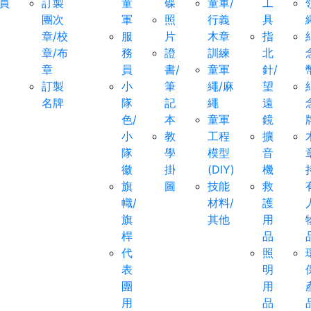
員
訂製
童
碟
童軍/
工
團次
軍
照
行義
具
章/校
服
片
木章
指
章/布
務
證
訓練
北
章
員
書/
童軍
針/
訂製
小
筆
繩/麻
望
名牌
隊
記
繩
遠
色/
本
童軍
鏡
小
教
工程
擴
隊
學
模型
音
徽
掛
(DIY)
機
旗
圖
技能
救
幟/
材料/
護
旗
其他
用
桿
品
代
照
表
明
團
用
用
品